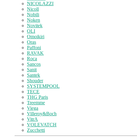
NICOLAZZI
Nicoll
Nobili
Noken
Novitek
OLI
Omoikiri
Oras
Paffoni
RAVAK
Roca
Sancos
Sanit
Santek
Shouder
SYSTEMPOOL
TECE
THG Paris
Treemme
Viega
Villeroy&Boch
VitrA
VOLEVATCH
Zucchetti