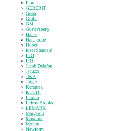
Fiore
GEBERIT
Gessi
Grohe
GSI
Gustavsberg
Hansa
Hansgrohe
Huber
Ideal Standard
IDO
IFO
Jacob Delafon
Jacuzzi
JIKA
Jörger
Keramag
KLUDI
Laufen
Lefroy Brooks
LEMARK
Margaroli
Maxonor
Mofem
Newform