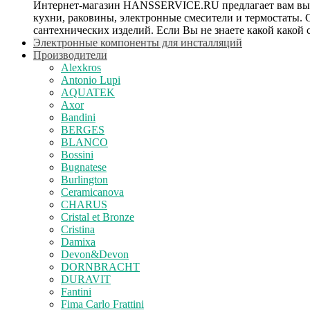
Интернет-магазин HANSSERVICE.RU предлагает вам выбрат
кухни, раковины, электронные смесители и термостаты.
сантехнических изделий. Если Вы не знаете какой какой 
Электронные компоненты для инсталляций
Производители
Alexkros
Antonio Lupi
AQUATEK
Axor
Bandini
BERGES
BLANCO
Bossini
Bugnatese
Burlington
Ceramicanova
CHARUS
Cristal et Bronze
Cristina
Damixa
Devon&Devon
DORNBRACHT
DURAVIT
Fantini
Fima Carlo Frattini