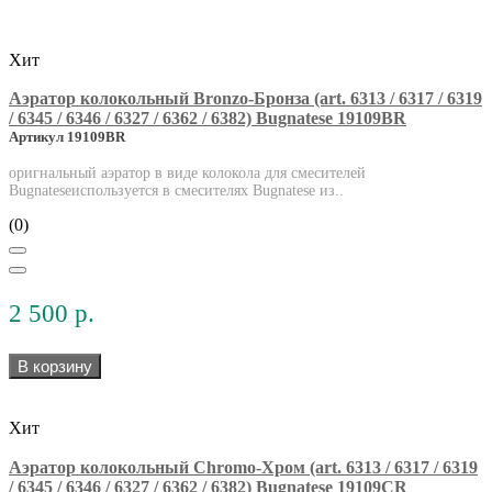
Хит
Аэратор колокольный Bronzo-Бронза (art. 6313 / 6317 / 6319
/ 6345 / 6346 / 6327 / 6362 / 6382) Bugnatese 19109BR
Артикул 19109BR
оригнальный аэратор в виде колокола для смесителей
Bugnateseиспользуется в смесителях Bugnatese из..
(0)
2 500 р.
В корзину
Хит
Аэратор колокольный Chromo-Хром (art. 6313 / 6317 / 6319
/ 6345 / 6346 / 6327 / 6362 / 6382) Bugnatese 19109CR