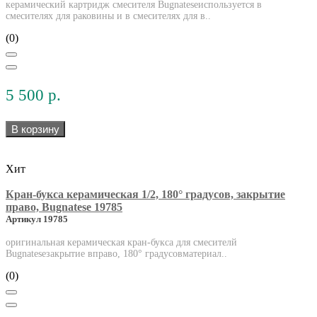
керамический картридж смесителя Bugnateseиспользуется в
смесителях для раковины и в смесителях для в..
(0)
5 500 р.
В корзину
Хит
Кран-букса керамическая 1/2, 180° градусов, закрытие
право, Bugnatese 19785
Артикул 19785
оригинальная керамическая кран-букса для смесителй
Bugnateseзакрытие вправо, 180° градусовматериал..
(0)