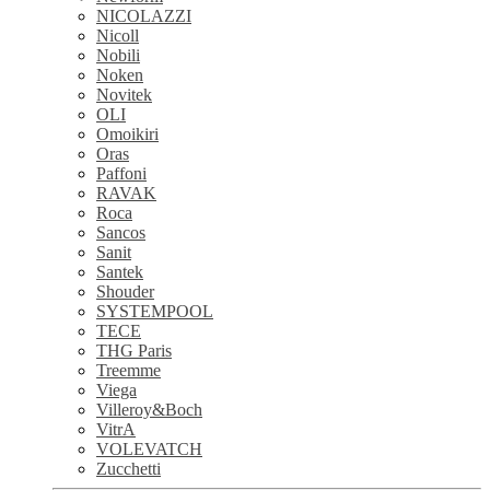
NICOLAZZI
Nicoll
Nobili
Noken
Novitek
OLI
Omoikiri
Oras
Paffoni
RAVAK
Roca
Sancos
Sanit
Santek
Shouder
SYSTEMPOOL
TECE
THG Paris
Treemme
Viega
Villeroy&Boch
VitrA
VOLEVATCH
Zucchetti