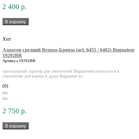
2 400 р.
В корзину
Хит
Аэратор средний Bronzo-Бронза (art. 6455 / 6402) Bugnatese
19292BR
Артикул 19292BR
оригнальный аэратор для смесителей Bugnateseиспользуется в
смесителях для ванны и душа Bugnatese из..
(0)
2 750 р.
В корзину