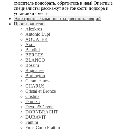
смеситель подобрать, обратитесь к нам! Опытные
специалисты расскажут все тонкости подбора и
установки смесит
Электронные компоненты для инсталляций
Производители
Alexkros
Antonio Lupi
AQUATEK
Axor
Bandini
BERGES
BLANCO
Bossini
Bugnatese
Burlington
Ceramicanova
CHARUS
Cristal et Bronze
Cristina
Damixa
Devon&Devon
DORNBRACHT
DURAVIT
Fantini
Fima Carlo Frattini