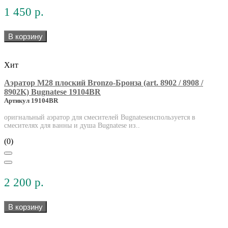
1 450 р.
В корзину
Хит
Аэратор М28 плоский Bronzo-Бронза (art. 8902 / 8908 /
8902K) Bugnatese 19104BR
Артикул 19104BR
оригнальный аэратор для смесителей Bugnateseиспользуется в
смесителях для ванны и душа Bugnatese из..
(0)
2 200 р.
В корзину