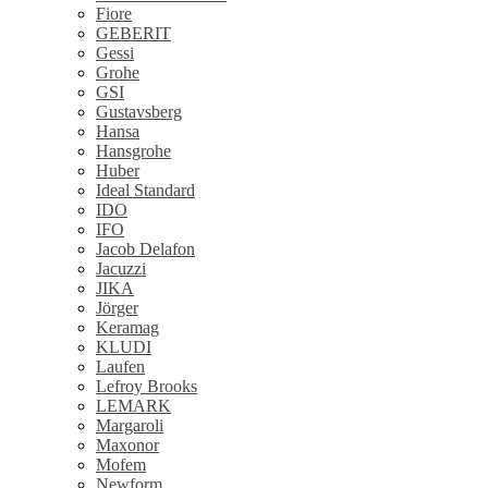
Fiore
GEBERIT
Gessi
Grohe
GSI
Gustavsberg
Hansa
Hansgrohe
Huber
Ideal Standard
IDO
IFO
Jacob Delafon
Jacuzzi
JIKA
Jörger
Keramag
KLUDI
Laufen
Lefroy Brooks
LEMARK
Margaroli
Maxonor
Mofem
Newform