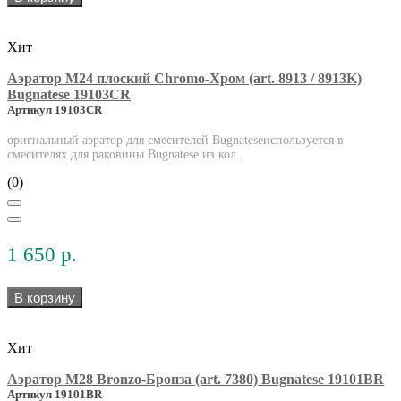
Хит
Аэратор М24 плоский Chromo-Хром (art. 8913 / 8913K)
Bugnatese 19103CR
Артикул 19103CR
оригнальный аэратор для смесителей Bugnateseиспользуется в
смесителях для раковины Bugnatese из кол..
(0)
1 650 р.
В корзину
Хит
Аэратор М28 Bronzo-Бронза (art. 7380) Bugnatese 19101BR
Артикул 19101BR