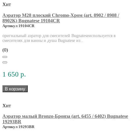
Хит
Аэратор М28 плоский Chromo-Хром (art. 8902 / 8908 /
8902K) Bugnatese 19104CR
Артикул 19104CR
оригнальный аэратор для смесителей Bugnateseиспользуется в
смесителях для ванны и душа Bugnatese из..
(0)
1 650 р.
В корзину
Хит
Аэратор малый Bronzo-Бронза (art. 6455 / 6402) Bugnatese
19293BR
Артикул 19293BR