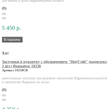
для ванны и душа Bugnateseдлина шланга..
(0)
5 450 р.
В корзину
Хит
Заглушки в рукоятку с обозначением "Hot/Cold" (комплект
2 шт.) Bugnatese 19238
Артикул 19238CR
оригнальные заглушки для рукояток смесителей Bugnateseиспользуется
в смесителях Bugnatese из колле..
(0)