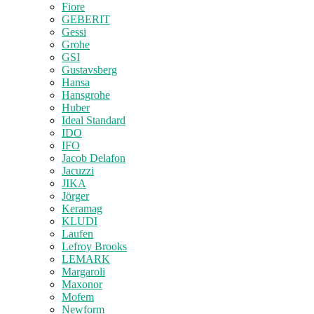
Fiore
GEBERIT
Gessi
Grohe
GSI
Gustavsberg
Hansa
Hansgrohe
Huber
Ideal Standard
IDO
IFO
Jacob Delafon
Jacuzzi
JIKA
Jörger
Keramag
KLUDI
Laufen
Lefroy Brooks
LEMARK
Margaroli
Maxonor
Mofem
Newform