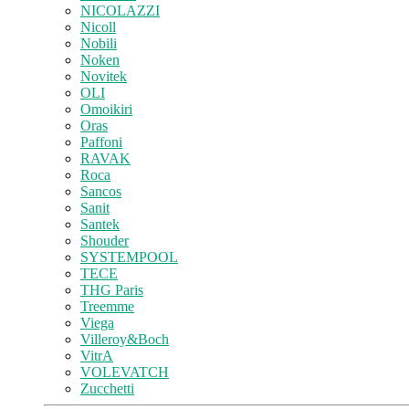
NICOLAZZI
Nicoll
Nobili
Noken
Novitek
OLI
Omoikiri
Oras
Paffoni
RAVAK
Roca
Sancos
Sanit
Santek
Shouder
SYSTEMPOOL
TECE
THG Paris
Treemme
Viega
Villeroy&Boch
VitrA
VOLEVATCH
Zucchetti