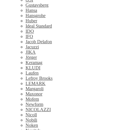
Gustavsberg
Hansa
Hansgrohe
Huber
Ideal Standard
IDO
IFO
Jacob Delafon
Jacuzzi
JIKA
Jörger
Keramag
KLUDI
Laufen
Lefroy Brooks
LEMARK
Margaroli
Maxonor
Mofem
Newform
NICOLAZZI
Nicoll
Nobili
Noken