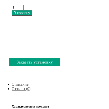
В корзину
Профессионально выполним замену и
установку
приобретённых у нас запчастей и
изделий
«Фирменный сервисный центр»
Заказать установку
Описание
Отзывы (0)
Характеристики продукта