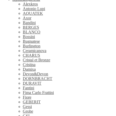
Alexkros
Antonio Lupi
AQUATEK
Axor
Bandini
BERGES
BLANCO
Bossini
Bugnatese
Burlington
Ceramicanova
CHARUS
Cristal et Bronze
Cristina
Damixa
Devon&Devon
DORNBRACHT
DURAVIT
Fantini
Fima Carlo Frattini
Fiore
GEBERIT
Gessi
Grohe
GSI