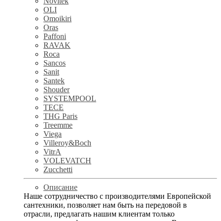
Novitek
OLI
Omoikiri
Oras
Paffoni
RAVAK
Roca
Sancos
Sanit
Santek
Shouder
SYSTEMPOOL
TECE
THG Paris
Treemme
Viega
Villeroy&Boch
VitrA
VOLEVATCH
Zucchetti
Описание
Наше сотрудничество с производителями Европейской
сантехники, позволяет нам быть на передовой в
отрасли, предлагать нашим клиентам только